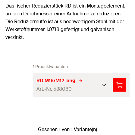
Das fischer Reduzierstück RD ist ein Montageelement,
um den Durchmesser einer Aufnahme zu reduzieren.
Die Reduziermuffe ist aus hochwertigem Stahl mit der
Werkstoffnummer 1.0718 gefertigt und galvanisch
verzinkt.
1 Produktvarianten
RD M16/M12 lang
Art.-Nr. 538080
Länge
(
)
46,5
mm
L
Länge
(
)
25
mm
L
1
Gesehen 1 von 1 Variante(n)
Länge
(
)
46,5
mm
L