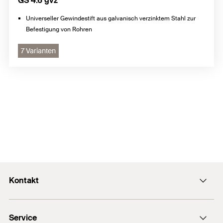
GS 4.6 gvz
Universeller Gewindestift aus galvanisch verzinktem Stahl zur
Befestigung von Rohren
7 Varianten
Kontakt
Kontaktformular
Service
Presse