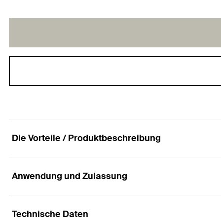
Die Vorteile / Produktbeschreibung
Anwendung und Zulassung
Die Doppelhalterplatte zur Befestigung von zwei 
Vorteile
Technische Daten