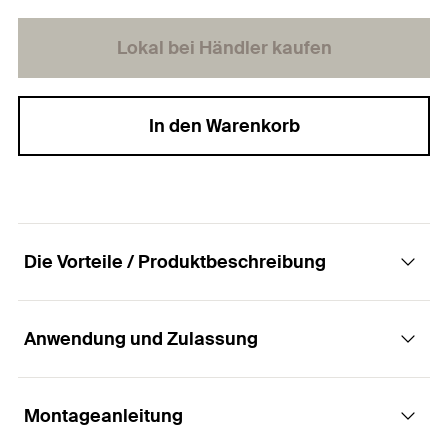
Lokal bei Händler kaufen
In den Warenkorb
Die Vorteile / Produktbeschreibung
Anwendung und Zulassung
Hochwertiges Stahlband mit Löchern für die
einfache Montage.
Montageanleitung
Anwendungen
Vorteile