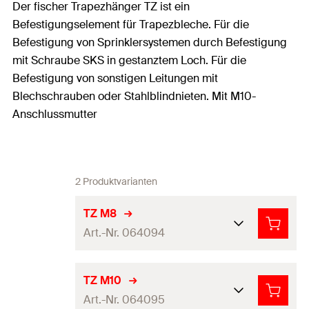
Der fischer Trapezhänger TZ ist ein
Befestigungselement für Trapezbleche. Für die
Befestigung von Sprinklersystemen durch Befestigung
mit Schraube SKS in gestanztem Loch. Für die
Befestigung von sonstigen Leitungen mit
Blechschrauben oder Stahlblindnieten. Mit M10-
Anschlussmutter
2 Produktvarianten
TZ M8
Art.-Nr. 064094
Gewinde
(
)
M8
A
TZ M10
Art.-Nr. 064095
Schalldämmeinlage
Nein