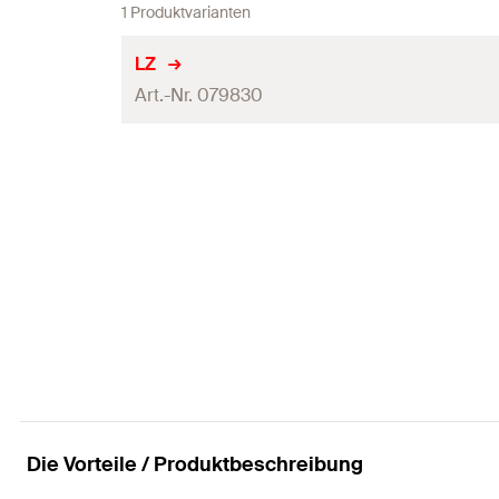
1 Produktvarianten
LZ
Art.-Nr. 079830
Stanzlochdurchmesser
Öffnungsweite
Max. Blechstärke
Produkttyp
Profi / DIY
Menge
GTIN (EAN-Code)
Die Vorteile / Produktbeschreibung