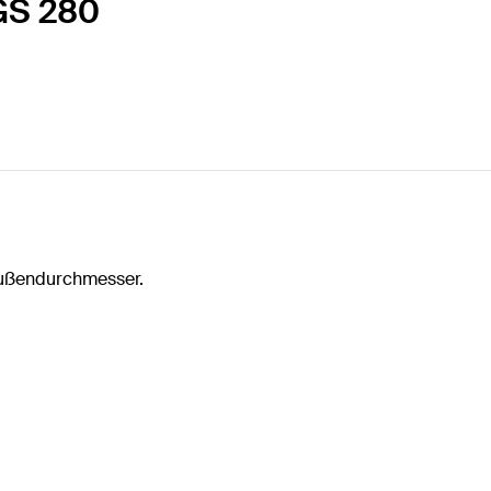
LGS 280
außendurchmesser.