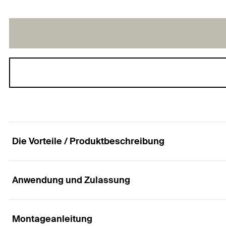
Die Vorteile / Produktbeschreibung
Anwendung und Zulassung
Rohrschelle - Lüftungsrohrschelle LGS
Vorteile
Montageanleitung