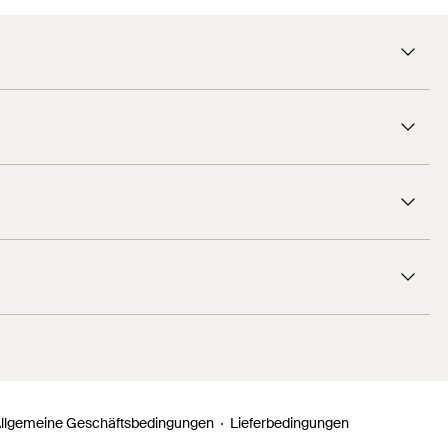
3
mm
Vlies
1
/ 5
0,06
kg
Flachdachfuß
0,87
kg
Profi
1
/ 5
10
Stück
4048962417395
llgemeine Geschäftsbedingungen
Lieferbedingungen