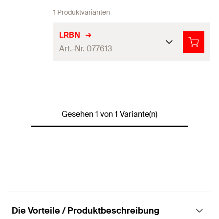
1 Produktvarianten
LRBN
Art.-Nr. 077613
Für Gewinde
M8, M10
Anschlussgewi
11
nde (Lochung)
Gesehen 1 von 1 Variante(n)
Härte
45 + - 5° Shore A
Material
Galvanisch verzinkter Stahl
Stahl S235JR (Werkstoff-Nr.
Werkstoff
1.0038) nach DIN EN 10025
Ausführung
gesteckt
Die Vorteile / Produktbeschreibung