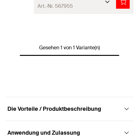
Art.-Nr. 567955
Länge
(
)
65
mm
L
Breite
(
)
40
mm
B
Gesehen 1 von 1 Variante(n)
Höhe
(
)
21
mm
H
Stärke
(
)
2
mm
S
Anschlussgewinde
M12
(
)
A
Galvanisch verzinkter
Material
Stahl
Die Vorteile / Produktbeschreibung
galvanisch/elektrolytisch
Oberflächenschutz
verzinkt
Anwendung und Zulassung
Vorteile
Lastniveau
Mittel