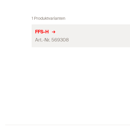
1 Produktvarianten
FFS-H
Art.-Nr. 569308
Länge
(
)
L
Breite
(
)
B
Max. Bauhöhe
(
)
H
Min. Bauhöhe
(
)
H
Stärke
(
)
S
Max. empf. Rohr-ø