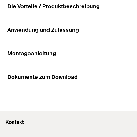
Werkstoff
Die Vorteile / Produktbeschreibung
beschichtet
Lastniveau
Anwendung und Zulassung
Vorteile
Max. empf. axiale Last
(
)
F
x empf.
Die massive Bauform des Festpunkts und die massive
Montageanleitung
Installationsdrehmoment
(
)
T
inst
Anwendungen
Die Festpunkte bestehen aus Bauteilen mit gleichen
Produkttyp
Die Höhenjustierung des Festpunkts lässt eine Feinju
Dokumente zum Download
Heizungsleitungen
Profi / DIY
Funktionsweise / Montage
Der Festpunkt eignet sich zur Aufnahme der FFSC Fest
Kälteleitungen
Menge
Dampfleitungen
Die fischer Festpunkte eignen sich zur Fixierung be
GTIN (EAN-Code)
Eigenschaften
Warmwasser- und Zirkulationsleitungen
Die Montageanleitung des Festpunkts finden Sie im 
Kontakt
Montageanleitung
Medienleitungen mit thermischer Ausdehnung
Werkstoff: Stahl
PDF,
Kontaktformular