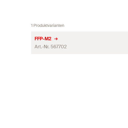
1 Produktvarianten
FFP-M2
Art.-Nr. 567702
Max. Bauhöhe
(
)
H
Min. Bauhöhe
(
)
H
Max. empf. Rohr-ø
Abspann-Winkel
(
)
α
Material
Werkstoff