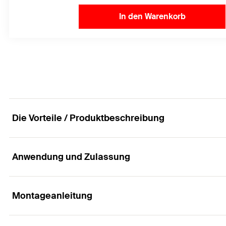
In den Warenkorb
Die Vorteile / Produktbeschreibung
Anwendung und Zulassung
Die Festpunktlösung für leichte Lasten
Vorteile
Montageanleitung
Anwendungen
Die Abstützungenund einseitigen Abstrebungen der v