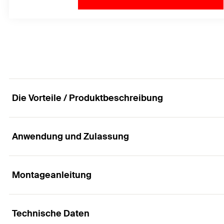
Die Vorteile / Produktbeschreibung
Anwendung und Zulassung
Die Festpunktlösung für leichte Lasten
Vorteile
Montageanleitung
Anwendungen
Die kompakte Bauform des Festpunkts ermöglicht eine
Technische Daten
Heizungsleitungen
Untergrund.
Funktionsweise / Montage