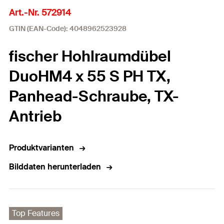
Art.-Nr. 572914
GTIN (EAN-Code): 4048962523928
fischer Hohlraumdübel
DuoHM4 x 55 S PH TX,
Panhead-Schraube, TX-
Antrieb
Produktvarianten
Bilddaten herunterladen
Top Features