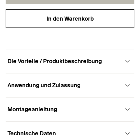
In den Warenkorb
Die Vorteile / Produktbeschreibung
Anwendung und Zulassung
Ein Plattendübel für alle gängigen
Baustoffdicken.
Montageanleitung
Anwendungen
Vorteile
Technische Daten
Bilder
Der DuoHM lässt sich schnell und einfach mittels
Funktionsweise / Montage