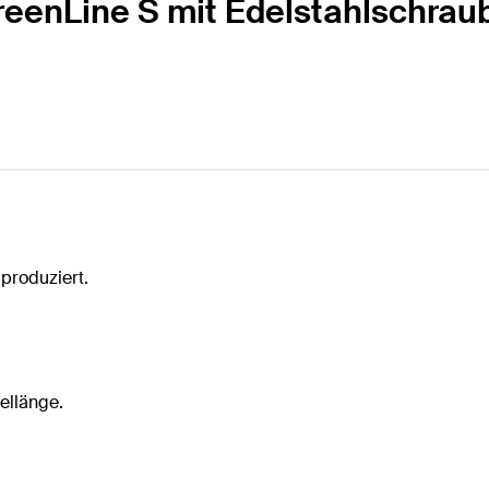
reenLine S mit Edelstahlschrau
produziert.
ellänge.