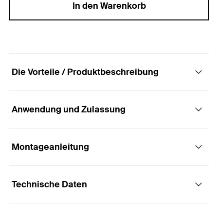
In den Warenkorb
Die Vorteile / Produktbeschreibung
Anwendung und Zulassung
Der Hohlraumdübel für unterschiedliche
Plattenstärken und große Nutzlängen
Montageanleitung
Anwendungen
Vorteile
Technische Daten
Bilder
Die lange Gewindestange ermöglicht die
Funktionsweise / Montage
Anwendung bei unterschiedlichen Plattenstärken
Leuchten
und Anbauteildicken.