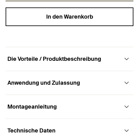
In den Warenkorb
Die Vorteile / Produktbeschreibung
Anwendung und Zulassung
Die wirtschaftliche Spezialschraube für die
Fenstermontage
Montageanleitung
Anwendungen
Vorteile
Technische Daten
Fensterrahmen aus Holz, Kunststoff und
Schraubmontage ohne Dübel für eine
Funktionsweise / Montage