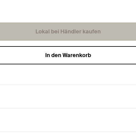
Lokal bei Händler kaufen
In den Warenkorb
f für die Fenstermontage.