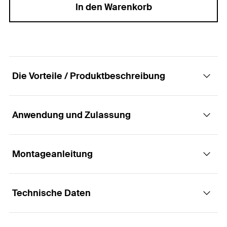
In den Warenkorb
Die Vorteile / Produktbeschreibung
Anwendung und Zulassung
Die wirtschaftliche Spezialschraube mit
Flachkopf für die Fenstermontage.
Montageanleitung
Anwendungen
Vorteile
Technische Daten
Fensterrahmen aus Holz, Kunststoff und
Schraubmontage ohne Dübel für eine
Funktionsweise / Montage
Aluminium
wirtschaftliche Verarbeitung.
Türrahmen