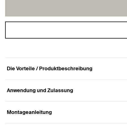
Die Vorteile / Produktbeschreibung
Anwendung und Zulassung
Die wirtschafliche Trennscheibe für hohe Anwe
Vorteile
Montageanleitung
Anwendungen