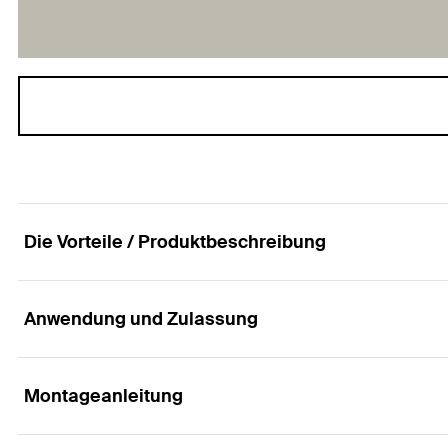
Die Vorteile / Produktbeschreibung
Anwendung und Zulassung
Die Diamantscheibe für schnelles Trennen von Na
Vorteile
Montageanleitung
Anwendungen