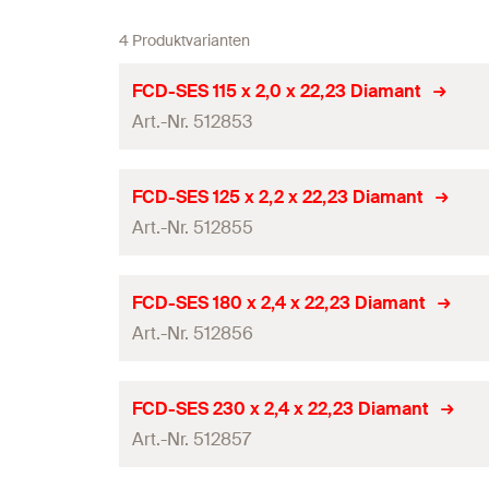
4 Produktvarianten
FCD-SES 115 x 2,0 x 22,23 Diamant
Art.-Nr. 512853
Durchmesser
(
)
d
FCD-SES 125 x 2,2 x 22,23 Diamant
Art.-Nr. 512855
Bohrungsdurchmesser
Stärke
(
)
S
Durchmesser
(
)
d
FCD-SES 180 x 2,4 x 22,23 Diamant
Max. Drehzahl
Art.-Nr. 512856
Bohrungsdurchmesser
Anzahl Segmente
Stärke
(
)
S
Durchmesser
(
)
d
FCD-SES 230 x 2,4 x 22,23 Diamant
Segmentbreite
Max. Drehzahl
Art.-Nr. 512857
Bohrungsdurchmesser
Segmenthöhe
Anzahl Segmente