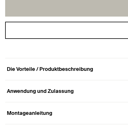
Die Vorteile / Produktbeschreibung
Anwendung und Zulassung
Die leistungsstarke Zirkon-Fächerschleifscheibe 
Vorteile
Montageanleitung
Anwendungen