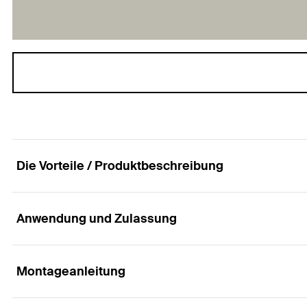
Die Vorteile / Produktbeschreibung
Anwendung und Zulassung
Universalbohrer mit hoher Lebensdauer in allen M
Vorteile
Montageanleitung
Anwendungen