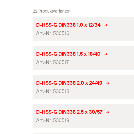
22 Produktvarianten
D-HSS-G DIN338 1,0 x 12/34
Art.-Nr. 536516
Bohrernenndurchmesser
(
)
d
D-HSS-G DIN338 1,5 x 18/40
0
Art.-Nr. 536517
Arbeitslänge
Gesamtlänge
(
)
l
Bohrernenndurchmesser
(
)
d
D-HSS-G DIN338 2,0 x 24/49
0
Werkzeugaufnahme
Art.-Nr. 536518
Arbeitslänge
Bohrgrund
Gesamtlänge
(
)
l
Bohrernenndurchmesser
(
)
d
D-HSS-G DIN338 2,5 x 30/57
0
Inhalt
Werkzeugaufnahme
Art.-Nr. 536519
Arbeitslänge
Produkttyp
Bohrgrund