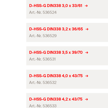
Gesamtlänge
(
)
l
Bohrernenndurchmesser
(
)
Verpackungsvariante
d
D-HSS-G DIN338 3,0 x 33/61
0
Inhalt
Werkzeugaufnahme
Art.-Nr. 536524
Arbeitslänge
Profi / DIY
Produkttyp
Bohrgrund
Gesamtlänge
(
)
Menge
l
Bohrernenndurchmesser
(
)
Verpackungsvariante
d
D-HSS-G DIN338 3,2 x 36/65
0
Inhalt
Werkzeugaufnahme
GTIN (EAN-Code)
Art.-Nr. 536529
Arbeitslänge
Profi / DIY
Produkttyp
Bohrgrund
Gesamtlänge
(
)
Menge
l
Bohrernenndurchmesser
(
)
Verpackungsvariante
d
D-HSS-G DIN338 3,5 x 39/70
0
Inhalt
Werkzeugaufnahme
GTIN (EAN-Code)
Art.-Nr. 536531
Arbeitslänge
Profi / DIY
Produkttyp
Bohrgrund
Gesamtlänge
(
)
Menge
l
Bohrernenndurchmesser
(
)
Verpackungsvariante
d
D-HSS-G DIN338 4,0 x 43/75
0
Inhalt
Werkzeugaufnahme
GTIN (EAN-Code)
Art.-Nr. 536532
Arbeitslänge
Profi / DIY
Produkttyp
Bohrgrund
Gesamtlänge
(
)
Menge
l
Bohrernenndurchmesser
(
)
Verpackungsvariante
d
D-HSS-G DIN338 4,2 x 43/75
0
Inhalt
Werkzeugaufnahme
GTIN (EAN-Code)
Art.-Nr. 536533