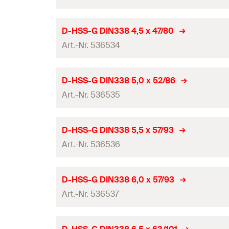
Arbeitslänge
Profi / DIY
Produkttyp
Bohrgrund
Gesamtlänge
(
)
Menge
l
Bohrernenndurchmesser
(
)
Verpackungsvariante
d
D-HSS-G DIN338 4,5 x 47/80
0
Inhalt
Werkzeugaufnahme
GTIN (EAN-Code)
Art.-Nr. 536534
Arbeitslänge
Profi / DIY
Produkttyp
Bohrgrund
Gesamtlänge
(
)
Menge
l
Bohrernenndurchmesser
(
)
Verpackungsvariante
d
D-HSS-G DIN338 5,0 x 52/86
0
Inhalt
Werkzeugaufnahme
GTIN (EAN-Code)
Art.-Nr. 536535
Arbeitslänge
Profi / DIY
Produkttyp
Bohrgrund
Gesamtlänge
(
)
Menge
l
Bohrernenndurchmesser
(
)
Verpackungsvariante
d
D-HSS-G DIN338 5,5 x 57/93
0
Inhalt
Werkzeugaufnahme
GTIN (EAN-Code)
Art.-Nr. 536536
Arbeitslänge
Profi / DIY
Produkttyp
Bohrgrund
Gesamtlänge
(
)
Menge
l
Bohrernenndurchmesser
(
)
Verpackungsvariante
d
D-HSS-G DIN338 6,0 x 57/93
0
Inhalt
Werkzeugaufnahme
GTIN (EAN-Code)
Art.-Nr. 536537
Arbeitslänge
Profi / DIY
Produkttyp
Bohrgrund
Gesamtlänge
(
)
Menge
l
Bohrernenndurchmesser
(
)
Verpackungsvariante
d