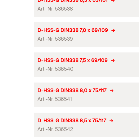
D-HSS-G DIN338 6,5 x 63/101
0
Inhalt
Werkzeugaufnahme
GTIN (EAN-Code)
Art.-Nr. 536538
Arbeitslänge
Profi / DIY
Produkttyp
Bohrgrund
Gesamtlänge
(
)
Menge
l
Bohrernenndurchmesser
(
)
Verpackungsvariante
d
D-HSS-G DIN338 7,0 x 69/109
0
Inhalt
Werkzeugaufnahme
GTIN (EAN-Code)
Art.-Nr. 536539
Arbeitslänge
Profi / DIY
Produkttyp
Bohrgrund
Gesamtlänge
(
)
Menge
l
Bohrernenndurchmesser
(
)
Verpackungsvariante
d
D-HSS-G DIN338 7,5 x 69/109
0
Inhalt
Werkzeugaufnahme
GTIN (EAN-Code)
Art.-Nr. 536540
Arbeitslänge
Profi / DIY
Produkttyp
Bohrgrund
Gesamtlänge
(
)
Menge
l
Bohrernenndurchmesser
(
)
Verpackungsvariante
d
D-HSS-G DIN338 8,0 x 75/117
0
Inhalt
Werkzeugaufnahme
GTIN (EAN-Code)
Art.-Nr. 536541
Arbeitslänge
Profi / DIY
Produkttyp
Bohrgrund
Gesamtlänge
(
)
Menge
l
Bohrernenndurchmesser
(
)
Verpackungsvariante
d
D-HSS-G DIN338 8,5 x 75/117
0
Inhalt
Werkzeugaufnahme
GTIN (EAN-Code)
Art.-Nr. 536542
Arbeitslänge
Profi / DIY
Produkttyp