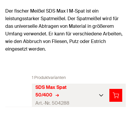
Der fischer Meißel SDS Max I M-Spat ist ein
leistungsstarker Spatmeißel. Der Spatmeißel wird für
das universelle Abtragen von Material in größerem
Umfang verwendet. Er kann für verschiedene Arbeiten,
wie den Abbruch von Fliesen, Putz oder Estrich
eingesetzt werden.
1 Produktvarianten
SDS Max Spat
50/400
Art.-Nr. 504288
Länge
(
)
400
mm
l
Breite
(
)
50
mm