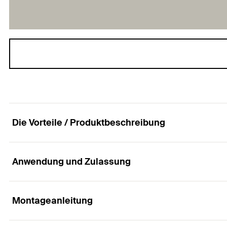
Die Vorteile / Produktbeschreibung
Anwendung und Zulassung
Hohlbohrer für staubarmes Bohren sowie effizien
Vorteile
Montageanleitung
Anwendungen