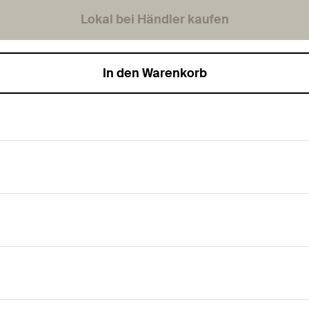
Lokal bei Händler kaufen
In den Warenkorb
tes und sicheres Verankern.