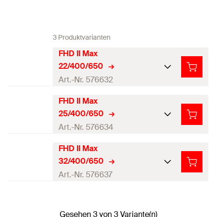
3 Produktvarianten
FHD II Max
22/400/650
Art.-Nr. 576632
FHD II Max
Bohrernenndurchmesser
22
mm
25/400/650
(
)
d
0
Art.-Nr. 576634
Arbeitslänge
400
mm
FHD II Max
Bohrernenndurchmesser
Gesamtlänge
(
)
650
mm
25
mm
l
32/400/650
(
)
d
0
Art.-Nr. 576637
Schaftdurchmesser
(
)
18
mm
d
s
Arbeitslänge
400
mm
Werkzeugaufnahme
SDS-max
Bohrernenndurchmesser
Gesamtlänge
(
)
650
mm
32
mm
l
(
)
d
Gesehen 3 von 3 Variante(n)
0