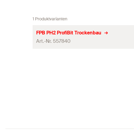
1 Produktvarianten
FPB PH2 ProfiBit Trockenbau
Art.-Nr. 557840
Schraubsystem
Antrieb
Länge
(
)
l
Inhalt
Produkttyp
Verpackungsvariante