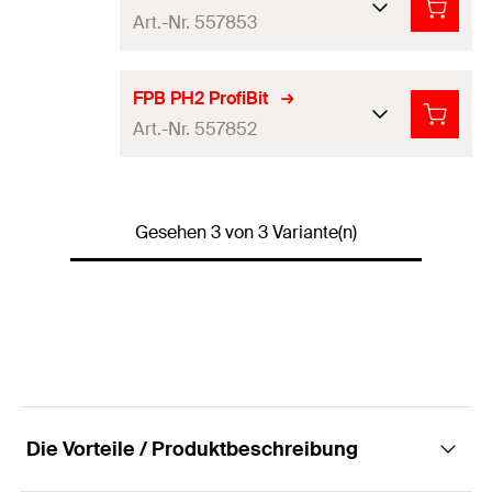
Art.-Nr. 557853
Antrieb
PH1
Länge
(
)
25
mm
l
Schraubsystem
Kreuzschlitz PH
FPB PH2 ProfiBit
Inhalt
10
Stück
Art.-Nr. 557852
Antrieb
PH3
Produkttyp
Bit
Länge
(
)
25
mm
l
Schraubsystem
Kreuzschlitz PH
Verpackungsvariante
Kunststoffbox
Inhalt
10
Stück
Gesehen 3 von 3 Variante(n)
Antrieb
PH2
Profi / DIY
Profi
Produkttyp
Bit
Länge
(
)
25
mm
l
Inhalt
10
Verpackungsvariante
Kunststoffbox
Inhalt
10
Stück
Menge
10
Stück
Profi / DIY
Profi
Produkttyp
Bit
GTIN (EAN-Code)
4048962404876
Inhalt
10
Verpackungsvariante
Kunststoffbox
Die Vorteile / Produktbeschreibung
Menge
10
Stück
Profi / DIY
Profi