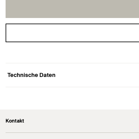
Technische Daten
Passend zu
Produkttyp
Kontakt
Verpackungsvariante
Kontaktformular