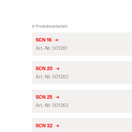
6 Produktvarianten
SCN 16
Art.-Nr. 501261
Länge
(
)
l
SCN 20
Art.-Nr. 501262
Breite
(
)
B
Höhe
(
)
H
Länge
(
)
l
SCN 25
Spannbereich
(
)
Art.-Nr. 501263
D
Breite
(
)
B
Abmessung Langloch
(
)
B x L
Höhe
(
)
H
Länge
(
)
l
SCN 32
Abstand Rohr zur Wand