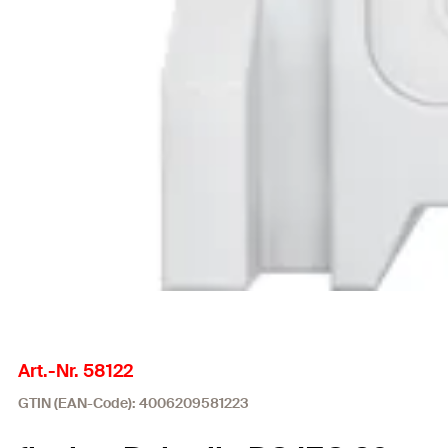
Art.-Nr. 58122
GTIN (EAN-Code): 4006209581223