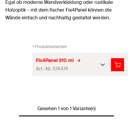
Egal ob moderne Wandverkleidung oder rustikale
Holzoptik – mit dem fischer Fix4Panel können die
Wände einfach und nachhaltig gestaltet werden.
1 Produktvarianten
Fix4Panel 310 ml
Art.-Nr. 574474
Stoffbasis
1K-Acrylatdispersion
Anfangshaftung
345
kg/m²
Gesehen 1 von 1 Variante(n)
Inhalt
310
ml
Inhalt
400
g