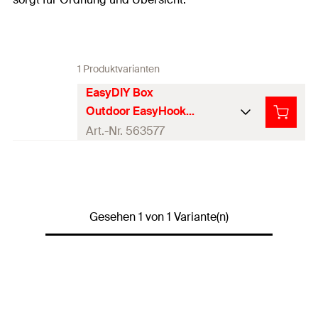
1 Produktvarianten
EasyDIY Box
Outdoor EasyHook
(144 Teile)
Art.-Nr. 563577
Anzahl Dübel
50
Inhalt
144
Stück
Gesehen 1 von 1 Variante(n)
Produkttyp
EasyDIY
Verpackungsvar
Sortimentsbox
iante
30 x DuoPower 6 x 30