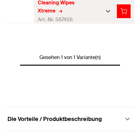
Cleaning Wipes
Xtreme
Art.-Nr. 567456
Länge
(
)
200
mm
l
Breite
(
)
200
mm
b
Gesehen 1 von 1 Variante(n)
Grammatur
45
g/m²
Mit Scheuerfläche
Ja
Farbe
sonstige
Feuchttuch
Ja
Produkttyp
Reinigen
Die Vorteile / Produktbeschreibung
Verpackungsvariante
Dose