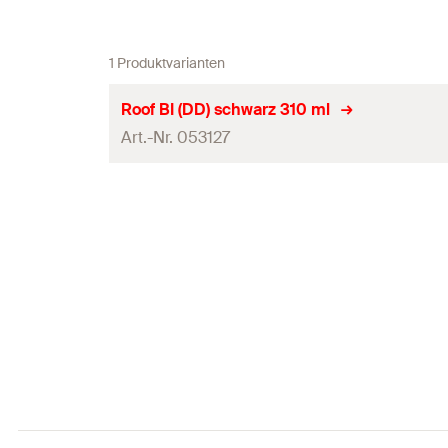
1 Produktvarianten
Roof BI (DD) schwarz 310 ml
Art.-Nr. 053127
Inhalt
Sprache auf Etikett
Farbe
Anwendung
Produkttyp
Inhalt je Karton