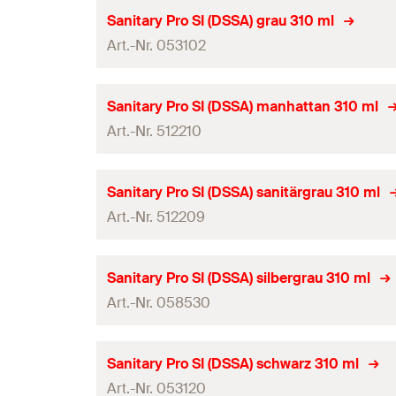
Farbe
Inhalt
Profi / DIY
Sanitary Pro SI (DSSA) grau 310 ml
Inhalt je Karton
Anwendung
Art.-Nr. 053102
Sprache auf Etikett
Inhalt
Verpackungsvariante
Produkttyp
Farbe
Menge
Inhalt
Profi / DIY
Sanitary Pro SI (DSSA) manhattan 310 ml
Inhalt je Karton
Anwendung
GTIN (EAN-Code)
Art.-Nr. 512210
Sprache auf Etikett
Inhalt
Verpackungsvariante
Produkttyp
Farbe
Menge
Inhalt
Profi / DIY
Sanitary Pro SI (DSSA) sanitärgrau 310 ml
Inhalt je Karton
Anwendung
GTIN (EAN-Code)
Art.-Nr. 512209
Sprache auf Etikett
Inhalt
Verpackungsvariante
Produkttyp
Farbe
Menge
Inhalt
Profi / DIY
Sanitary Pro SI (DSSA) silbergrau 310 ml
Inhalt je Karton
Anwendung
GTIN (EAN-Code)
Art.-Nr. 058530
Sprache auf Etikett
Inhalt
Verpackungsvariante
Produkttyp
Farbe
Menge
Inhalt
Profi / DIY
Sanitary Pro SI (DSSA) schwarz 310 ml
Inhalt je Karton
Anwendung
GTIN (EAN-Code)
Art.-Nr. 053120