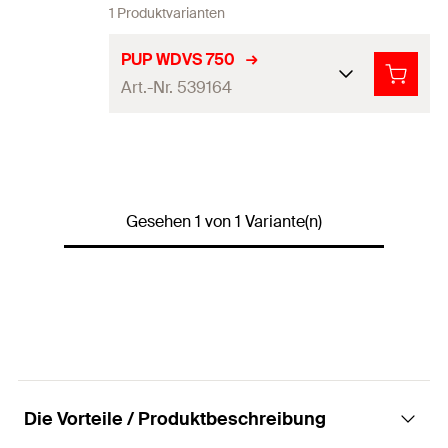
1 Produktvarianten
PUP WDVS 750
Art.-Nr. 539164
Stoffbasis
Polyurethan
Inhalt
750
ml
Gesehen 1 von 1 Variante(n)
Sprache auf Etikett
DE
Farbe
hellgrün
Schaumausbeute
bis ca. 12
m²
Anwendung
Dämmen, Füllen, Kleben
Produkttyp
Pistolenschaum
Die Vorteile / Produktbeschreibung
Inhalt je Karton
12
Stück