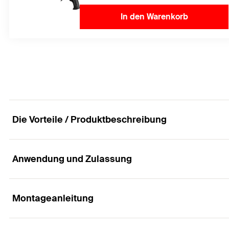
In den Warenkorb
Die Vorteile / Produktbeschreibung
Anwendung und Zulassung
Der graue Pistolenschaum in der kompakten Do
Vorteile
Montageanleitung
Anwendungen
Die kompakte, handliche Dose ermöglicht den Einsatz 