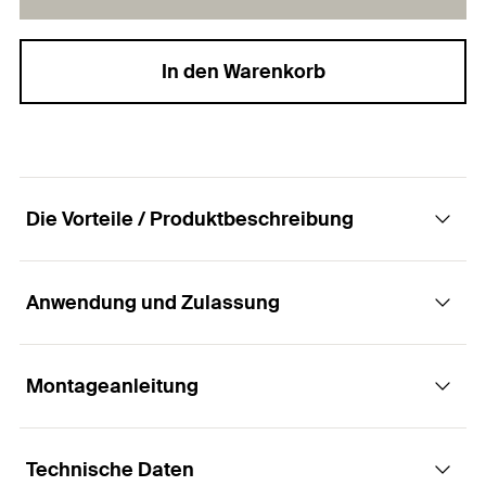
In den Warenkorb
Die Vorteile / Produktbeschreibung
Anwendung und Zulassung
InnoLock - Der neue Maßstab für
Ankerschienen
Montageanleitung
Anwendungen
Vorteile
Technische Daten
Geeignet für alle Arten von Gebäuden oder
Walzgestauchte Ankerschienen kombinieren